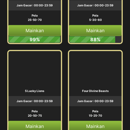
Jam Gacor : 00:00-23:59
Jam Gacor : 00:00-23:59
Pola
Pola
25-50-70
5-30-60
Mainkan
Mainkan
99%
88%
5 Lucky Lions
Four Divine Beasts
Jam Gacor : 00:00-23:59
Jam Gacor : 00:00-23:59
Pola
Pola
20-50-75
15-25-70
Mainkan
Mainkan