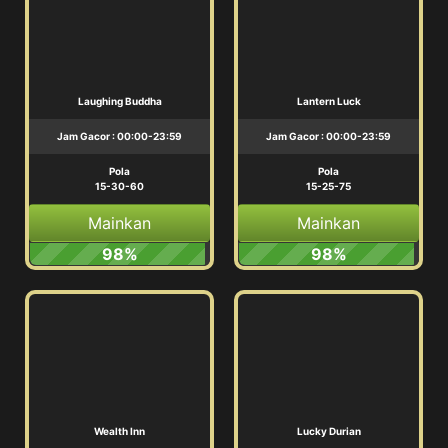
Laughing Buddha
Lantern Luck
Jam Gacor : 00:00-23:59
Jam Gacor : 00:00-23:59
Pola
Pola
15-30-60
15-25-75
Mainkan
Mainkan
98%
98%
Wealth Inn
Lucky Durian