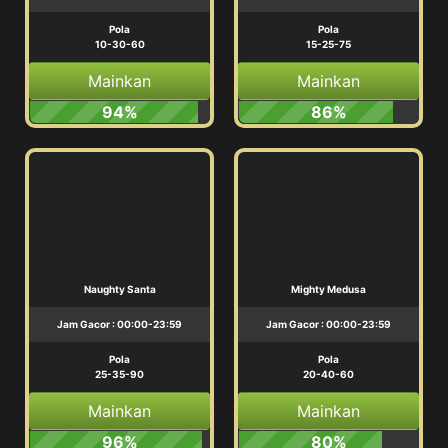
Pola
Pola
10-30-60
15-25-75
Mainkan
Mainkan
94%
86%
Naughty Santa
Mighty Medusa
Jam Gacor : 00:00-23:59
Jam Gacor : 00:00-23:59
Pola
Pola
25-35-90
20-40-60
Mainkan
Mainkan
96%
80%