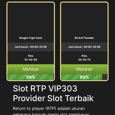
Dragon Tiger Gate
Bird of Thunder
Jam Gacor : 00:00-23:59
Jam Gacor : 00:00-23:59
Pola
Pola
10-30-60
25-35-75
Mainkan
Mainkan
99%
89%
Slot RTP VIP303
Provider Slot Terbaik
Return to player (RTP) adalah ukuran
seberapa banyak mesin slot membayar