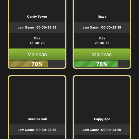
Candy Tower
Nuwa
Jam Gacor : 00:00-23:59
Jam Gacor : 00:00-23:59
Pola
Pola
15-30-70
25-35-75
Mainkan
Mainkan
70%
78%
Ocean's Call
Happy Ape
Jam Gacor : 00:00-23:59
Jam Gacor : 00:00-23:59