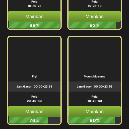
Pola
Pola
10-50-75
10-25-60
Mainkan
Mainkan
99%
92%
Fly!
Mount Mazuma
Jam Gacor : 00:00-23:59
Jam Gacor : 00:00-23:59
Pola
Pola
20-40-80
10-40-80
Mainkan
Mainkan
76%
90%