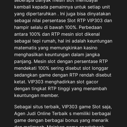
kembali kepada pemainnya untuk setiap unit
yang dipertaruhkan . Ini juga bisa dinyatakan
sebagai nilai persentase Slot RTP VIP303 dan
hampir selalu di bawah 100%. Perbedaan
antara 100% dan RTP mesin slot dikenal
sebagai tepi rumah, hal ini adalah keuntungan
matematis yang memungkinkan kasino
menghasilkan keuntungan dalam jangka
panjang. Mesin slot dengan persentase RTP
mendekati 100% sering disebut slot longgar
sedangkan game dengan RTP rendah disebut
ketat. VIP303 menghadirkan slot gacor
dengan tingkat RTP tinggi yang menambah
keuntungan member.
Sebagai situs terbaik, VIP303 game Slot saja,
Agen Judi Online Terbaik s memiliki berbagai
game dengan berbagai bonus yang menarik
dan melimpah. Mainkan game sportsbook,