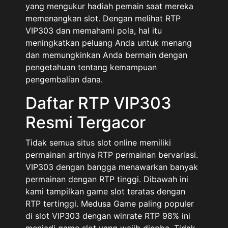
yang mengukur hadiah pemain saat mereka
memenangkan slot. Dengan melihat RTP
VIP303 dan memahami pola, hal itu
meningkatkan peluang Anda untuk menang
dan memungkinkan Anda bermain dengan
pengetahuan tentang kemampuan
pengembalian dana.
Daftar RTP VIP303
Resmi Tergacor
Tidak semua situs slot online memiliki
permainan artinya RTP permainan bervariasi.
VIP303 dengan bangga menawarkan banyak
permainan dengan RTP tinggi. Dibawah ini
kami tampilkan game slot teratas dengan
RTP tertinggi. Medusa Game paling populer
di slot VIP303 dengan winrate RTP 98% ini
menjadi game slot yang wajib dicoba. Tidak