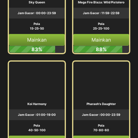
Sky Queen
Mega Fire Blaza: Wild Pistolero
Jam Gacor : 00:00-23:59
Jam Gacor : 11:59-22:59
Pola
Pola
15-25-50
25-25-100
Mainkan
Mainkan
83%
88%
Koi Harmony
Pharaoh's Daughter
Jam Gacor : 01:00-19:00
Jam Gacor : 00:00-23:59
Pola
Pola
40-50-100
70-80-60