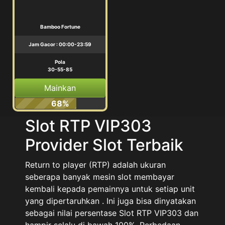
Bamboo Fortune
Jam Gacor : 00:00-23:59
Pola
30-55-85
Mainkan
68%
Slot RTP VIP303
Provider Slot Terbaik
Return to player (RTP) adalah ukuran
seberapa banyak mesin slot membayar
kembali kepada pemainnya untuk setiap unit
yang dipertaruhkan . Ini juga bisa dinyatakan
sebagai nilai persentase Slot RTP VIP303 dan
hampir selalu di bawah 100%. Perbedaan