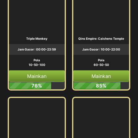
Triple Monkey
Qins Empire: Caishens Temple
Jam Gacor : 00:00-23:59
Jam Gacor : 10:00-22:00
Pola
Pola
10-50-100
60-50-50
Mainkan
Mainkan
76%
85%