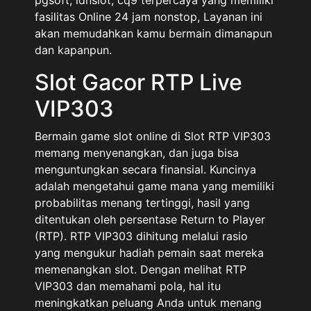
fasilitas Online 24 jam nonstop, Layanan ini
akan memudahkan kamu bermain dimanapun
dan kapanpun.
Slot Gacor RTP Live
VIP303
Bermain game slot online di Slot RTP VIP303
memang menyenangkan, dan juga bisa
menguntungkan secara finansial. Kuncinya
adalah mengetahui game mana yang memiliki
probabilitas menang tertinggi, hasil yang
ditentukan oleh persentase Return to Player
(RTP). RTP VIP303 dihitung melalui rasio
yang mengukur hadiah pemain saat mereka
memenangkan slot. Dengan melihat RTP
VIP303 dan memahami pola, hal itu
meningkatkan peluang Anda untuk menang