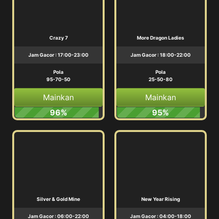
Crazy 7
More Dragon Ladies
Jam Gacor : 17:00-23:00
Jam Gacor : 18:00-22:00
Pola
Pola
95-70-50
25-50-80
Mainkan
Mainkan
96%
95%
Silver & Gold Mine
New Year Rising
Jam Gacor : 06:00-22:00
Jam Gacor : 04:00-18:00