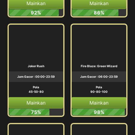
Mainkan
Mainkan
92%
86%
Joker Rush
Fire Blaze: Green Wizard
Jam Gacor : 00:00-23:59
Jam Gacor : 06:00-23:59
Pola
Pola
45-50-80
90-80-100
Mainkan
Mainkan
75%
98%